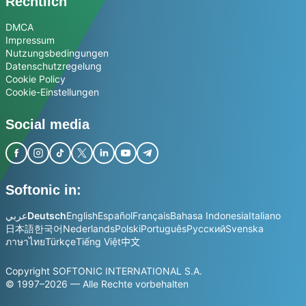
Rechtlich
DMCA
Impressum
Nutzungsbedingungen
Datenschutzregelung
Cookie Policy
Cookie-Einstellungen
Social media
Softonic in:
عربي
Deutsch
English
Español
Français
Bahasa Indonesia
Italiano
日本語
한국어
Nederlands
Polski
Português
Русский
Svenska
ภาษาไทย
Türkçe
Tiếng Việt
中文
Copyright SOFTONIC INTERNATIONAL S.A.
© 1997–2026 — Alle Rechte vorbehalten